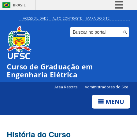
BRASIL
Simplifique!
ACESSIBILIDADE
ALTO CONTRASTE
MAPA DO SITE
Comunica BR
Participe
Acesso à informação
Legislação
Curso de Graduação em
Canais
Engenharia Elétrica
Área Restrita
Administradores do Site
MENU
História do Curso